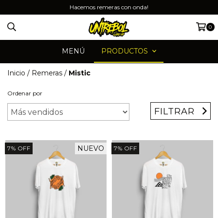
Hacemos remeras con onda!
0
MENÚ
PRODUCTOS
Inicio
/
Remeras
/
Mistic
Ordenar por
FILTRAR
NUEVO
7
%
OFF
7
%
OFF